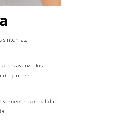
ía
s síntomas:
sos más avanzados.
r del primer
ativamente la movilidad
da.