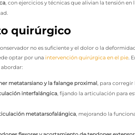
ica
, con ejercicios y técnicas que alivian la tensión e
dad.
o quirúrgico
nservador no es suficiente y el dolor o la deformidad
uede optar por una
intervención quirúrgica en el pie
. 
 abordar:
er metatarsiano y la falange proximal
, para corregir
iculación interfalángica
, fijando la articulación para es
rticulación metatarsofalángica
, mejorando la funciona
.
dones flexores y acortamiento de tendones extensor