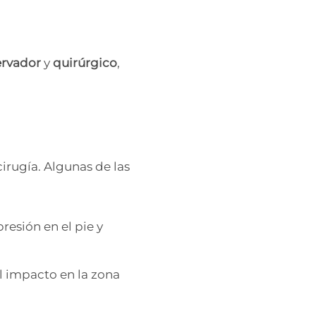
ervador
y
quirúrgico
,
cirugía. Algunas de las
presión en el pie y
el impacto en la zona