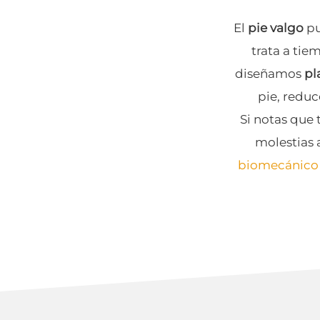
El
pie valgo
pu
trata a tie
diseñamos
pl
pie, reduc
Si notas que 
molestias 
biomecánico