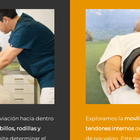
sviación hacia dentro
Exploramos la
movil
billos, rodillas y
tendones internos
de
mite determinar el
de pie valgo. Este pa