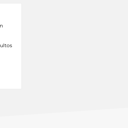
en
ultos