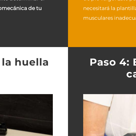
omecánica de tu
necesitará la planti
musculares inadecu
 la huella
Paso 4: 
c