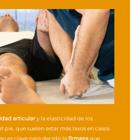
idad articular
y la elasticidad de los
l pie, que suelen estar más laxos en casos
so es clave para decidir la
firmeza
que