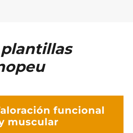
plantillas
cnopeu
Valoración funcional
y muscular